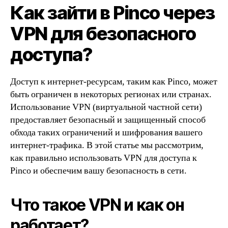
Как зайти в Pinco через
безо
дос
VPN для безопасного
доступа?
Доступ к интернет-ресурсам, таким как Pinco, может
быть ограничен в некоторых регионах или странах.
Использование VPN (виртуальной частной сети)
предоставляет безопасный и защищенный способ
обхода таких ограничений и шифрования вашего
интернет-трафика. В этой статье мы рассмотрим,
как правильно использовать VPN для доступа к
Pinco и обеспечим вашу безопасность в сети.
Что такое VPN и как он
работает?