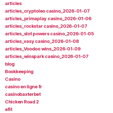
articles
articles_cryptoleo casino_2026-01-07
articles_primaplay casino_2026-01-06
articles_rockstar casino_2026-01-07
articles_slot powers casino_2026-01-05
articles_vasy casino_2026-01-08
articles_Voodoo wins_2026-01-09
articles_winspark casino_2026-01-07
blog
Bookkeeping
Casino
casino en ligne fr
casinobaxterbet
Chicken Road 2
efit