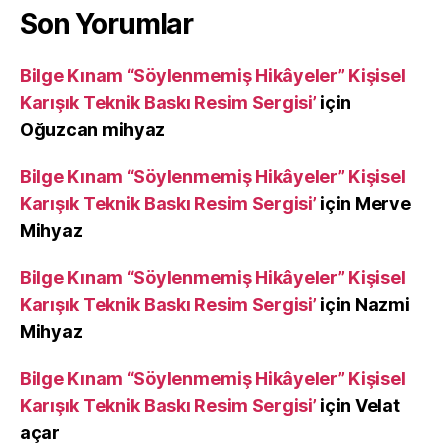
Son Yorumlar
Bilge Kınam “Söylenmemiş Hikâyeler” Kişisel
Karışık Teknik Baskı Resim Sergisi’
için
Oğuzcan mihyaz
Bilge Kınam “Söylenmemiş Hikâyeler” Kişisel
Karışık Teknik Baskı Resim Sergisi’
için
Merve
Mihyaz
Bilge Kınam “Söylenmemiş Hikâyeler” Kişisel
Karışık Teknik Baskı Resim Sergisi’
için
Nazmi
Mihyaz
Bilge Kınam “Söylenmemiş Hikâyeler” Kişisel
Karışık Teknik Baskı Resim Sergisi’
için
Velat
açar