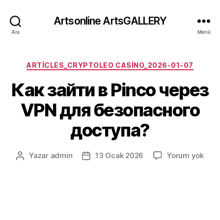
Artsonline ArtsGALLERY
Ara
Menü
Kategoriler
ARTICLES_CRYPTOLEO CASINO_2026-01-07
Как зайти в Pinco через
VPN для безопасного
доступа?
Как
Yazar
admin
13 Ocak 2026
Yorum yok
Yazının
Yazı
зайт
yazarı
tarihi
в
Pinc
чере
VPN
для