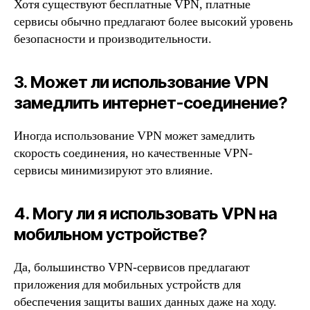
Хотя существуют бесплатные VPN, платные
сервисы обычно предлагают более высокий уровень
безопасности и производительности.
3. Может ли использование VPN
замедлить интернет-соединение?
Иногда использование VPN может замедлить
скорость соединения, но качественные VPN-
сервисы минимизируют это влияние.
4. Могу ли я использовать VPN на
мобильном устройстве?
Да, большинство VPN-сервисов предлагают
приложения для мобильных устройств для
обеспечения защиты ваших данных даже на ходу.