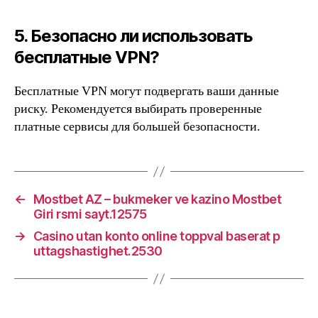
5. Безопасно ли использовать
бесплатные VPN?
Бесплатные VPN могут подвергать ваши данные
риску. Рекомендуется выбирать проверенные
платные сервисы для большей безопасности.
←
Mostbet AZ – bukmeker ve kazino Mostbet
Giri rsmi sayt.12575
→
Casino utan konto online toppval baserat p
uttagshastighet.2530