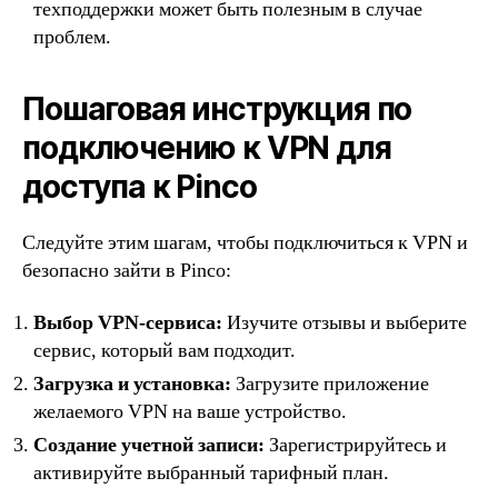
техподдержки может быть полезным в случае
проблем.
Пошаговая инструкция по
подключению к VPN для
доступа к Pinco
Следуйте этим шагам, чтобы подключиться к VPN и
безопасно зайти в Pinco:
Выбор VPN-сервиса:
Изучите отзывы и выберите
сервис, который вам подходит.
Загрузка и установка:
Загрузите приложение
желаемого VPN на ваше устройство.
Создание учетной записи:
Зарегистрируйтесь и
активируйте выбранный тарифный план.